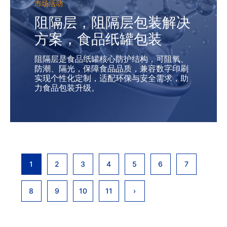
市场活动
阻隔层，阻隔层包装解决
方案，食品纸罐包装
阻隔层是食品纸罐核心防护结构，可阻氧、
防潮、隔光，保障食品品质，兼容数字印刷
实现个性化定制，适配环保与安全需求，助
力食品包装升级。
1
2
3
4
5
6
7
8
9
10
11
›